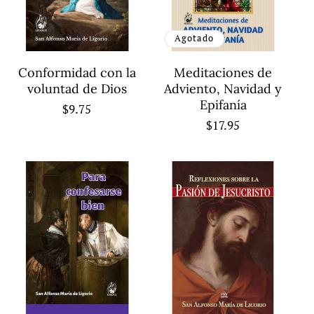
n
Agotado
:
Conformidad con la
Meditaciones de
voluntad de Dios
Adviento, Navidad y
Epifanía
Precio
$9.75
Precio
$17.95
habitual
habitual