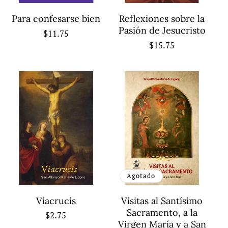
Para confesarse bien
Reflexiones sobre la
Pasión de Jesucristo
Precio
$11.75
Precio
$15.75
habitual
habitual
Agotado
Viacrucis
Visitas al Santísimo
Sacramento, a la
Precio
$2.75
Virgen María y a San
habitual