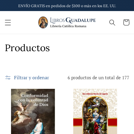
Ir
ENVÍO GRATIS en pedidos de $100 o más en los EE. UU.
directamente
al contenido
Carrito
C
Productos
o
l
Filtrar y ordenar
6 productos de un total de 177
e
c
c
i
ó