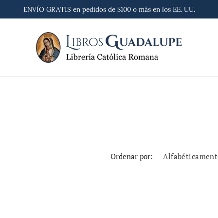
ENVÍO GRATIS en pedidos de $100 o más en los EE. UU.
Ordenar por: