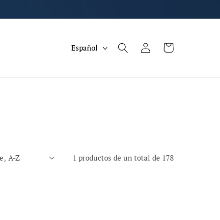
I
Iniciar
Carrito
Español
sesión
d
i
o
m
a
1 productos de un total de 178