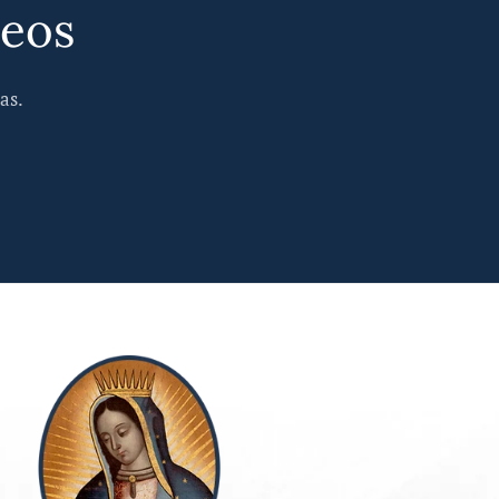
reos
as.