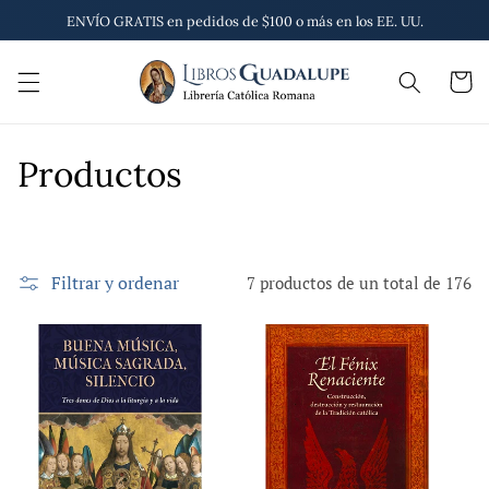
Ir
ENVÍO GRATIS en pedidos de $100 o más en los EE. UU.
directamente
al contenido
Carrito
C
Productos
o
l
Filtrar y ordenar
7 productos de un total de 176
e
c
c
i
ó