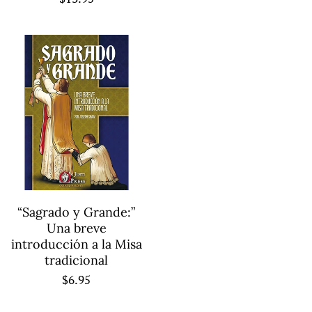
habitual
“Sagrado y Grande:”
Una breve
introducción a la Misa
tradicional
Precio
$6.95
habitual