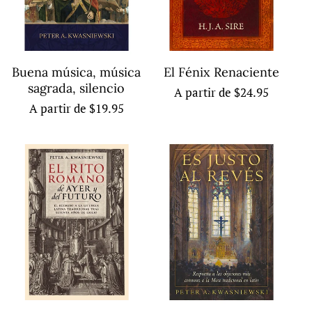
n
:
Buena música, música
El Fénix Renaciente
sagrada, silencio
Precio
A partir de $24.95
Precio
A partir de $19.95
habitual
habitual