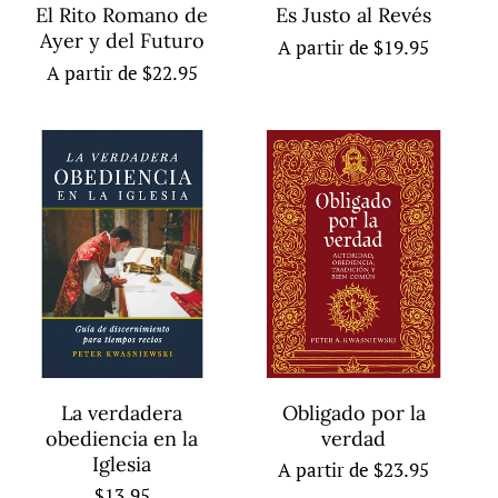
El Rito Romano de
Es Justo al Revés
Ayer y del Futuro
Precio
A partir de $19.95
Precio
A partir de $22.95
habitual
habitual
La verdadera
Obligado por la
obediencia en la
verdad
Iglesia
Precio
A partir de $23.95
Precio
$13.95
habitual