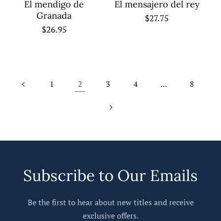
El mendigo de
El mensajero del rey
Granada
Regular
$27.75
Regular
$26.95
price
price
2
…
1
3
4
8
Subscribe to Our Emails
Be the first to hear about new titles and receive
exclusive offers.