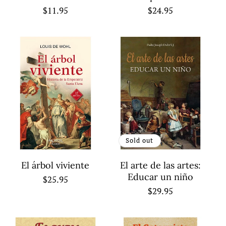
Regular
$11.95
Regular
$24.95
price
price
Sold out
El árbol viviente
El arte de las artes:
Educar un niño
Regular
$25.95
Regular
$29.95
price
price