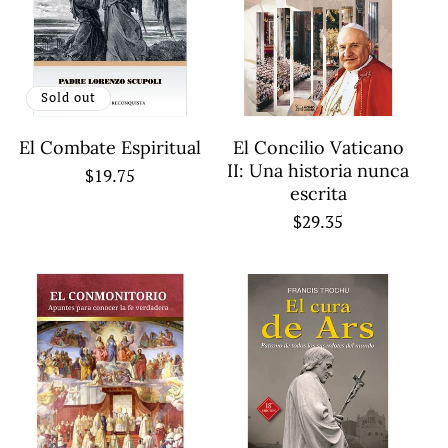
Sold out
El Combate Espiritual
El Concilio Vaticano
II: Una historia nunca
Regular
$19.75
escrita
price
Regular
$29.35
price