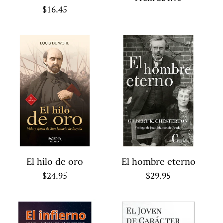
Regular
$16.45
price
price
El hilo de oro
El hombre eterno
Regular
$24.95
Regular
$29.95
price
price