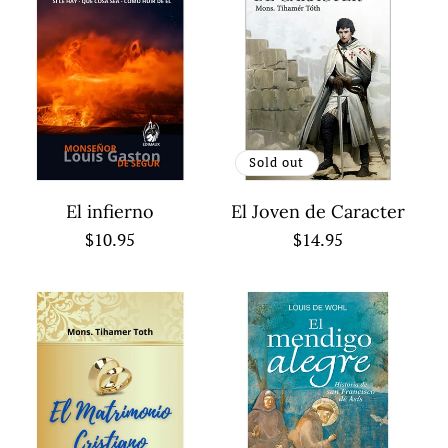
Sold out
El infierno
El Joven de Caracter
Regular
$10.95
Regular
$14.95
price
price