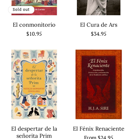
Sold out
El conmonitorio
El Cura de Ars
Regular
$10.95
Regular
$34.95
price
price
El despertar de la
El Fénix Renaciente
señorita Prim
Regular
From $24.95