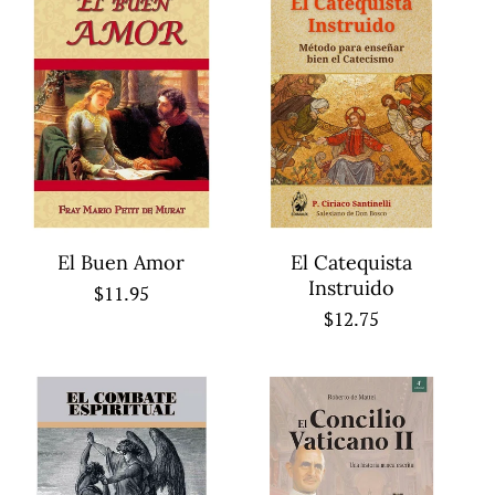
El Buen Amor
El Catequista
Instruido
Regular
$11.95
Regular
$12.75
price
price