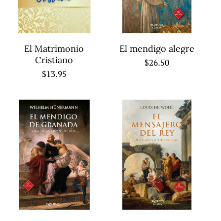
El Matrimonio
El mendigo alegre
Cristiano
Regular
$26.50
Regular
$13.95
price
price