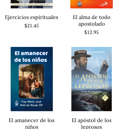
Ejercicios espirituales
El alma de todo
apostolado
Regular
$21.45
Regular
$12.95
price
price
El amanecer de los
El apóstol de los
niños
leprosos