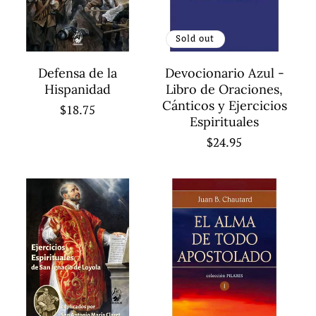
o
Sold out
n
:
Defensa de la
Devocionario Azul -
Hispanidad
Libro de Oraciones,
Cánticos y Ejercicios
Regular
$18.75
Espirituales
price
Regular
$24.95
price