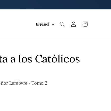
I
Iniciar
Carrito
Español
sesión
d
i
o
m
a a los Católicos
a
ñor Lefebvre - Tomo 2