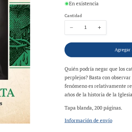
habitual
de
En existencia
oferta
Cantidad
Reducir
Aumentar
cantidad
cantidad
para
para
Carta
Carta
Agregar 
Abierta
Abierta
a
a
Quién podría negar que los cató
los
los
Católicos
Católicos
perplejos? Basta con observar 
Perplejos
Perplejos
fenómeno es relativamente rec
años de la historia de la Iglesia
Tapa blanda, 200 páginas.
Información de envío