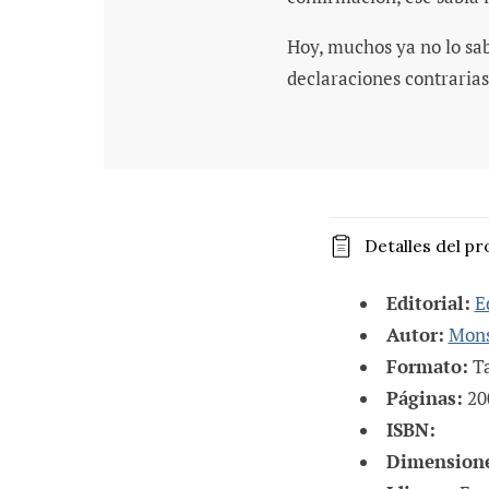
Hoy, muchos ya no lo sab
declaraciones contrarias
C
Detalles del p
o
n
Editorial:
E
t
Autor:
Mons
Formato:
Ta
e
Páginas:
20
n
ISBN:
i
Dimensione
d