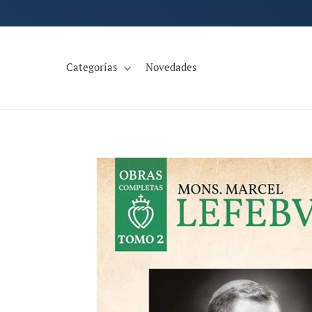
Ir
directamente
al contenido
Categorías
Novedades
Ir
directamente
a la
información
del producto