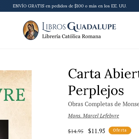
ENVÍO GRATIS en pedidos de $100 o más en los EE. UU.
Carta Abiert
Perplejos
Obras Completas de Monse
Mons. Marcel Lefebvre
Precio
Precio
$11.95
Oferta
$14.95