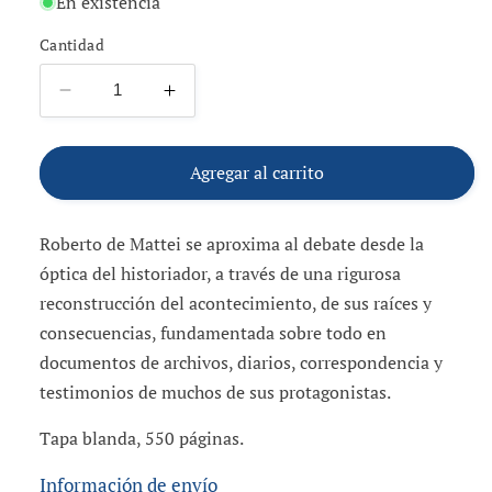
En existencia
Cantidad
Reducir
Aumentar
cantidad
cantidad
para
para
El
El
Agregar al carrito
Concilio
Concilio
Vaticano
Vaticano
Roberto de Mattei se aproxima al debate desde la
II:
II:
Una
Una
óptica del historiador, a través de una rigurosa
historia
historia
reconstrucción del acontecimiento, de sus raíces y
nunca
nunca
consecuencias, fundamentada sobre todo en
escrita
escrita
documentos de archivos, diarios, correspondencia y
testimonios de muchos de sus protagonistas.
Tapa blanda, 550 páginas.
Información de envío