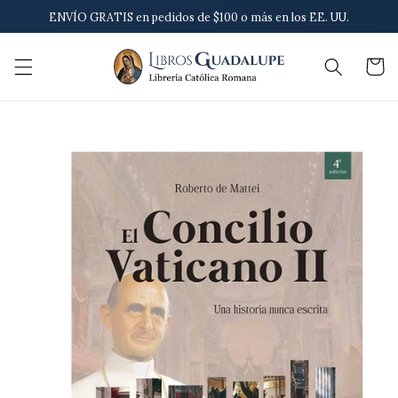
Ir
ENVÍO GRATIS en pedidos de $100 o más en los EE. UU.
directamente
al contenido
Carrito
Ir
directamente
a la
información
del producto