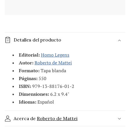
C
o
Detalles del producto
n
t
Editorial:
Homo Legens
e
Autor:
Roberto de Mattei
n
Formato:
Tapa blanda
i
Páginas:
550
d
ISBN:
979-13-88176-01-2
o
Dimensiones:
6.2 x 9.4"
d
Idioma:
Español
e
s
Acerca de
Roberto de Mattei
p
l