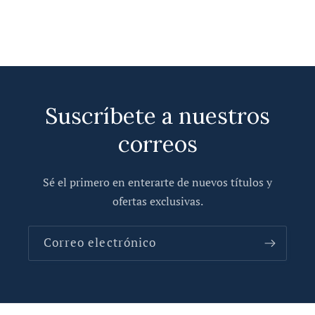
e
g
a
b
l
Suscríbete a nuestros
e
correos
Sé el primero en enterarte de nuevos títulos y
ofertas exclusivas.
Correo electrónico