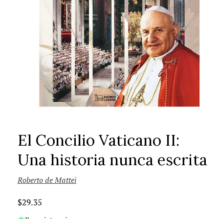
El Concilio Vaticano II:
Una historia nunca escrita
Roberto de Mattei
Precio
$29.35
habitual