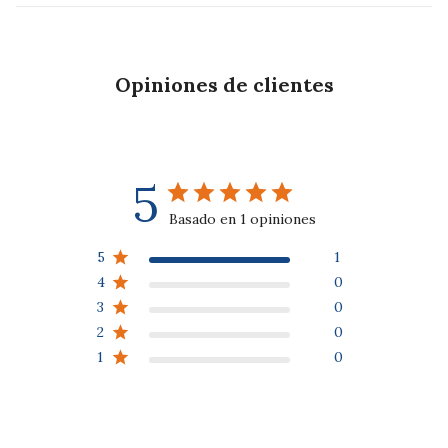
l
e
g
Opiniones de clientes
a
b
l
e
5
Basado en 1 opiniones
5
1
4
0
3
0
2
0
1
0