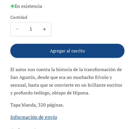
habitual
En existencia
Cantidad
Reducir
Aumentar
cantidad
cantidad
para
para
Corazón
Corazón
Agregar al carrito
inquieto:
inquieto:
La
La
El autor nos cuenta la historia de la transformación de
vida
vida
de
de
San Agustín, desde que era un muchacho frívolo y
San
San
sensual, hasta que se convierte en un brillante escritor
Agustín
Agustín
y profundo teólogo, obispo de Hipona.
Tapa blanda, 320 páginas.
Información de envío