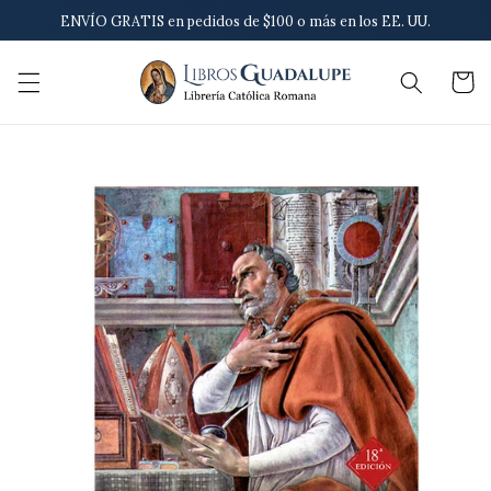
Ir
ENVÍO GRATIS en pedidos de $100 o más en los EE. UU.
directamente
al contenido
Carrito
Ir
directamente
a la
información
del producto