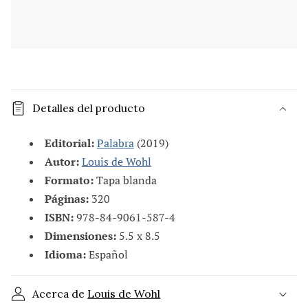
C
o
Detalles del producto
n
t
Editorial:
Palabra
(2019)
e
Autor:
Louis de Wohl
n
Formato:
Tapa blanda
i
Páginas:
320
d
ISBN:
978-84-9061-587-4
o
Dimensiones:
5.5 x 8.5
d
Idioma:
Español
e
s
Acerca de
Louis de Wohl
p