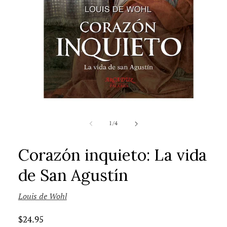
de
1
/
4
Corazón inquieto: La vida
de San Agustín
Louis de Wohl
Precio
$24.95