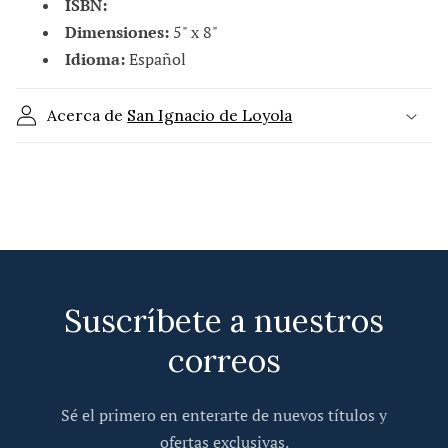
ISBN:
o
Dimensiones:
5" x 8"
d
Idioma:
Español
e
s
Acerca de
San Ignacio de Loyola
p
l
e
g
a
b
l
Suscríbete a nuestros
e
correos
Sé el primero en enterarte de nuevos títulos y
ofertas exclusivas.