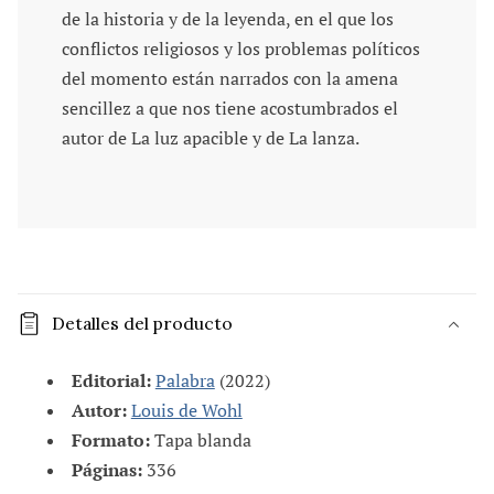
de la historia y de la leyenda, en el que los
conflictos religiosos y los problemas políticos
del momento están narrados con la amena
sencillez a que nos tiene acostumbrados el
autor de La luz apacible y de La lanza.
C
o
Detalles del producto
n
t
Editorial:
Palabra
(2022)
e
Autor:
Louis de Wohl
n
Formato:
Tapa blanda
i
Páginas:
336
d