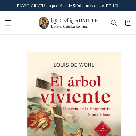
Ir
ENVÍO GRATIS en pedidos de $100 o más en los EE. UU.
directamente
al contenido
Carrito
Ir
directamente
a la
información
del producto