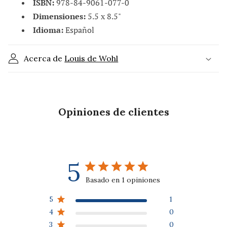
ISBN:
978-84-9061-077-0
o
Dimensiones:
5.5 x 8.5"
d
Idioma:
Español
e
s
Acerca de
Louis de Wohl
p
l
e
g
Opiniones de clientes
a
b
l
e
5
Basado en 1 opiniones
5
1
4
0
3
0