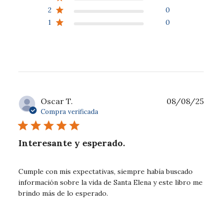
2
0
1
0
Fech
Oscar T.
08/08/25
de
Compra verificada
publ
Interesante y esperado.
Cumple con mis expectativas, siempre había buscado
información sobre la vida de Santa Elena y este libro me
brindo más de lo esperado.