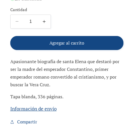
Cantidad
Reducir
Aumentar
cantidad
cantidad
para
para
El
El
Agregar al carrito
árbol
árbol
viviente
viviente
Apasionante biografía de santa Elena que destacó por
ser la madre del emperador Constantino, primer
emperador romano convertido al cristianismo, y por
buscar la Vera Cruz.
Tapa blanda, 336 páginas.
Información de envío
Compartir