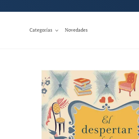
Ir
directamente
al contenido
Categorías
Novedades
Ir
directamente
a la
información
del producto