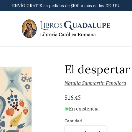
ENVÍO GRATIS en pedidos de $100 o más en los EE. UU.
El despertar
Natalia Sanmartin Fenollera
Precio
$16.45
habitual
En existencia
Cantidad