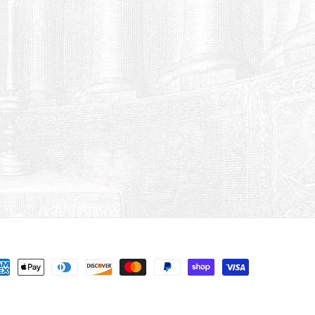
rmas
go