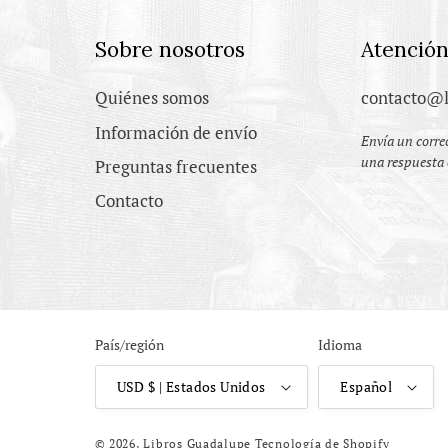
Sobre nosotros
Atención
Quiénes somos
contacto@l
Información de envío
Envía un correo
una respuesta 
Preguntas frecuentes
Contacto
País/región
Idioma
USD $ | Estados Unidos
Español
© 2026,
Libros Guadalupe
Tecnología de Shopify