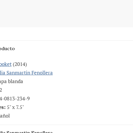
roducto
ooket
(2014)
lia Sanmartin Fenollera
pa blanda
2
4-0813-234-9
s:
5" x 7.5"
añol
lia Sanmartin Fenollera