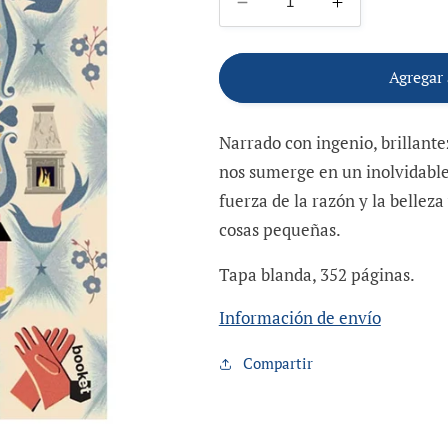
Reducir
Aumentar
cantidad
cantidad
para
para
El
El
Agregar 
despertar
despertar
de
de
Narrado con ingenio, brillante
la
la
señorita
señorita
nos sumerge en un inolvidable 
Prim
Prim
fuerza de la razón y la belleza
cosas pequeñas.
Tapa blanda, 352 páginas.
Información de envío
Compartir