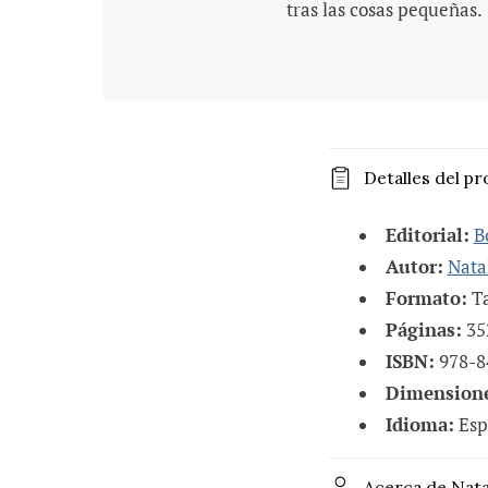
tras las cosas pequeñas.
C
Detalles del p
o
n
Editorial:
B
t
Autor:
Nata
Formato:
Ta
e
Páginas:
35
n
ISBN:
978-8
i
Dimensione
d
Idioma:
Esp
o
d
Acerca de
Nata