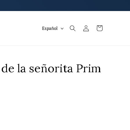
I
Iniciar
Carrito
Español
sesión
d
i
o
m
 de la señorita Prim
a