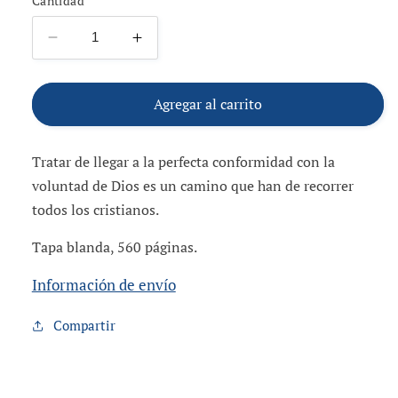
Cantidad
Reducir
Aumentar
cantidad
cantidad
para
para
El
El
Agregar al carrito
Santo
Santo
Abandono
Abandono
Tratar de llegar a la perfecta conformidad con la
voluntad de Dios es un camino que han de recorrer
todos los cristianos.
Tapa blanda, 560 páginas.
Información de envío
Compartir