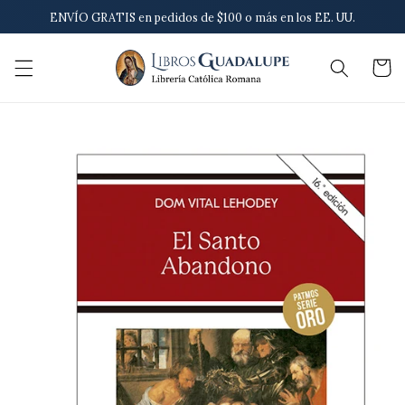
Ir
ENVÍO GRATIS en pedidos de $100 o más en los EE. UU.
directamente
al contenido
Carrito
Ir
directamente
a la
información
del producto