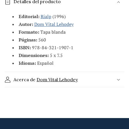
Detalles del producto
n
t
Editorial:
Rialp
(1996)
e
Autor:
Dom Vital Lehodey
n
Formato:
Tapa blanda
i
Páginas:
560
d
ISBN:
978-84-321-1907-1
o
Dimensiones:
5 x 7.5
d
Idioma:
Español
e
s
Acerca de
Dom Vital Lehodey
p
l
e
g
a
b