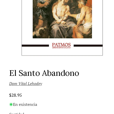
El Santo Abandono
Dom Vital Lehodey
Precio
$28.95
habitual
En existencia