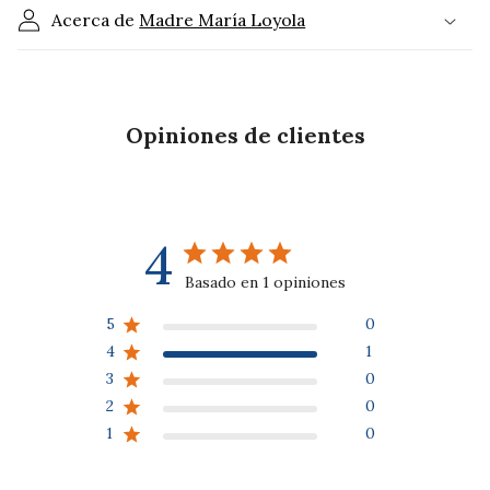
s
Acerca de
Madre María Loyola
p
l
e
g
Opiniones de clientes
a
b
l
e
4
Basado en 1 opiniones
5
0
4
1
3
0
2
0
1
0