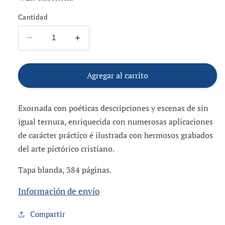
Cantidad
Reducir
Aumentar
cantidad
cantidad
para
para
Jesús
Jesús
Agregar al carrito
de
de
Nazaret
Nazaret
Exornada con poéticas descripciones y escenas de sin
igual ternura, enriquecida con numerosas aplicaciones
de carácter práctico é ilustrada con hermosos grabados
del arte pictórico cristiano.
Tapa blanda, 384 páginas.
Información de envío
Compartir