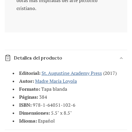
obras más inspiradas del arte pictórico
cristiano.
C
o
Detalles del producto
n
t
Editorial:
St. Augustine Academy Press
(2017)
e
Autor:
Madre María Loyola
n
Formato:
Tapa blanda
i
Páginas:
384
d
ISBN:
978-1-64051-102-6
o
Dimensiones:
5.5" x 8.5"
d
Idioma:
Español
e