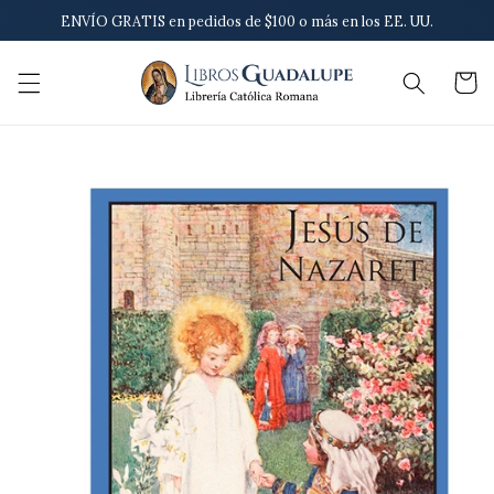
Ir
ENVÍO GRATIS en pedidos de $100 o más en los EE. UU.
directamente
al contenido
Carrito
Ir
directamente
a la
información
del producto