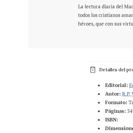
La lectura diaria del Mar
todos los cristianos aman
héroes, que con sus virt
C
Detalles del p
o
n
Editorial:
E
t
Autor:
R.P. 
Formato:
Ta
e
Páginas:
34
n
ISBN:
i
Dimensione
d