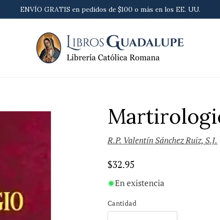
ENVÍO GRATIS en pedidos de $100 o más en los EE. UU.
Martirolog
R.P. Valentín Sánchez Ruiz, S.J.
Precio
$32.95
habitual
En existencia
Cantidad