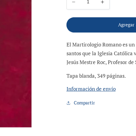
Reducir
Aumentar
cantidad
cantidad
para
para
Martirologio
Martirologio
Agregar 
Romano
Romano
El Martirologio Romano es un l
santos que la Iglesia Católica 
Jesús Mestre Roc, Profesor de 
Tapa blanda, 349 páginas.
Información de envío
Compartir