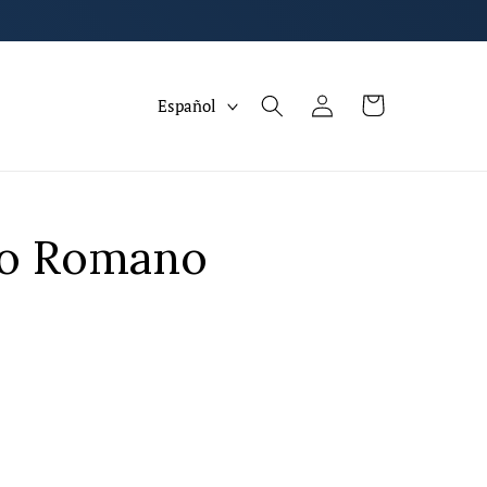
I
Iniciar
Carrito
Español
sesión
d
i
o
m
io Romano
a