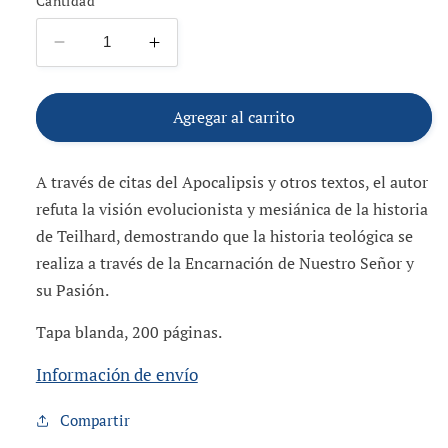
Cantidad
Reducir
Aumentar
cantidad
cantidad
para
para
Teología
Teología
Agregar al carrito
de
de
la
la
A través de citas del Apocalipsis y otros textos, el autor
história
história
refuta la visión evolucionista y mesiánica de la historia
de Teilhard, demostrando que la historia teológica se
realiza a través de la Encarnación de Nuestro Señor y
su Pasión.
Tapa blanda, 200 páginas.
Información de envío
Compartir