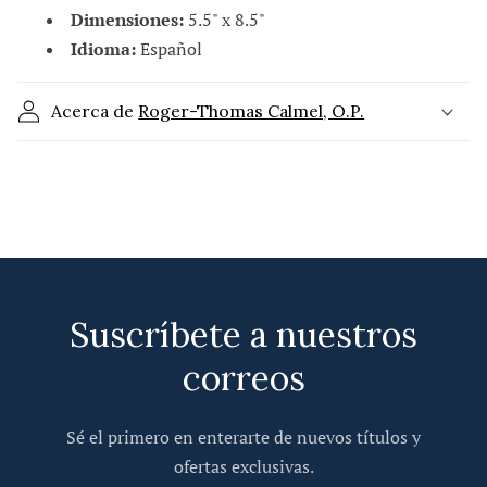
o
Dimensiones:
5.5" x 8.5"
d
Idioma:
Español
e
s
Acerca de
Roger-Thomas Calmel, O.P.
p
l
e
g
a
b
l
Suscríbete a nuestros
e
correos
Sé el primero en enterarte de nuevos títulos y
ofertas exclusivas.