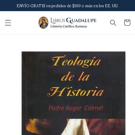
Ir
ENVÍO GRATIS en pedidos de $100 o más en los EE. UU.
directamente
al contenido
Carrito
Ir
directamente
a la
información
del producto