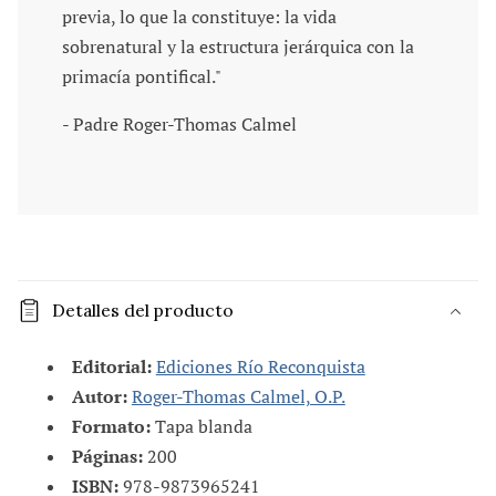
previa, lo que la constituye: la vida
sobrenatural y la estructura jerárquica con la
primacía pontifical."
- Padre Roger-Thomas Calmel
C
o
Detalles del producto
n
t
Editorial:
Ediciones Río Reconquista
e
Autor:
Roger-Thomas Calmel, O.P.
n
Formato:
Tapa blanda
i
Páginas:
200
d
ISBN:
978-9873965241